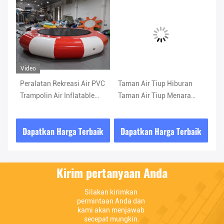
Video
Vi
ng
Peralatan Rekreasi Air PVC
Taman Air Tiup Hiburan
Pu
Trampolin Air Inflatable
Taman Air Tiup Menara
de
Summer Jump Trampolin
Panjat dengan Seluncuran
Pe
Terapung untuk Permainan
Da
ik
Dapatkan Harga Terbaik
Dapatkan Harga Terbaik
D
Air
Ke
Re
Kirim pertanyaan Anda
Silakan kirimkan 
permintaan Anda dan 
kami akan menjawab 
secepat mungkin.