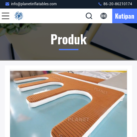
info@planetinflatables.com
86-20-86210174
Kutipan
Produk