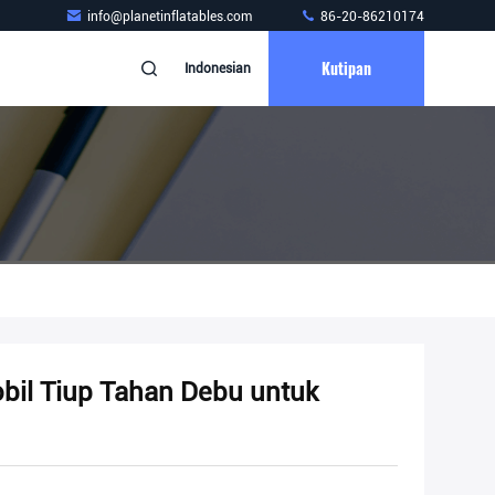
info@planetinflatables.com
86-20-86210174
Kutipan
Indonesian
bil Tiup Tahan Debu untuk