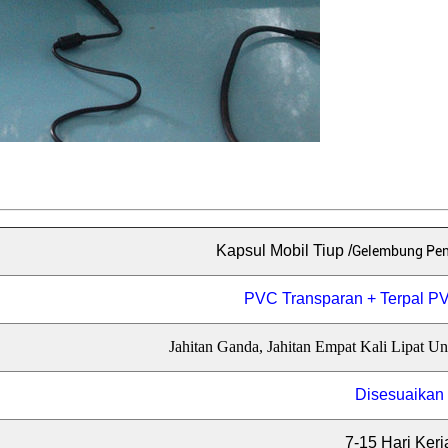
Kapsul Mobil Tiup /
Gelembung Pen
PVC Transparan + Terpal P
Jahitan Ganda, Jahitan Empat Kali Lipat U
Disesuaikan
7-15 Hari Kerj