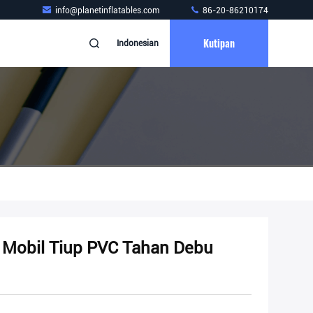
info@planetinflatables.com
86-20-86210174
Kutipan
Indonesian
Mobil Tiup PVC Tahan Debu