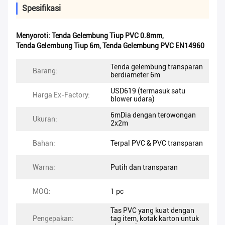
Spesifikasi
Menyoroti:
Tenda Gelembung Tiup PVC 0.8mm
,
Tenda Gelembung Tiup 6m
,
Tenda Gelembung PVC EN14960
Tenda gelembung transparan
Barang:
berdiameter 6m
USD619 (termasuk satu
Harga Ex-Factory:
blower udara)
6mDia dengan terowongan
Ukuran:
2x2m
Bahan:
Terpal PVC & PVC transparan
Warna:
Putih dan transparan
MOQ:
1 pc
Tas PVC yang kuat dengan
Pengepakan:
tag item, kotak karton untuk