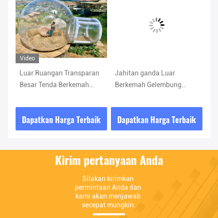
Video
Luar Ruangan Transparan
Jahitan ganda Luar
Cr
Besar Tenda Berkemah
Berkemah Gelembung
Te
dah
Gelembung Tiup
Tenda 110 V Blower /
M 
Terowongan Tunggal
Perbaikan Kit
ik
Dapatkan Harga Terbaik
Dapatkan Harga Terbaik
D
Rumah Gelembung Tiup
Berkemah Tenda Dunia
Kirim pertanyaan Anda
Silakan kirimkan 
permintaan Anda dan 
kami akan menjawab 
secepat mungkin.