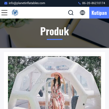
info@planetinflatables.com
86-20-86210174
Kutipan
Produk