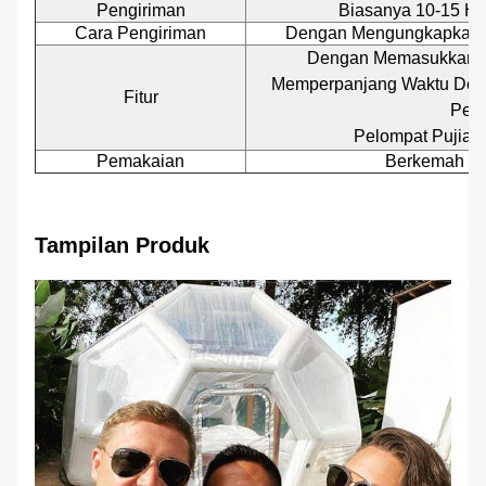
Pengiriman
Biasanya 10-15 Har
Cara Pengiriman
Dengan Mengungkapkan, M
Dengan Memasukkan P
Memperpanjang Waktu Def
Fitur
Pen
Pelompat Pujian
Pemakaian
Berkemah Di
Tampilan Produk