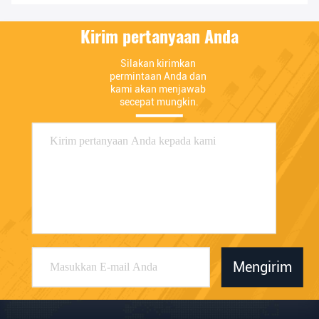
Kirim pertanyaan Anda
Silakan kirimkan 
permintaan Anda dan 
kami akan menjawab 
secepat mungkin.
Mengirim