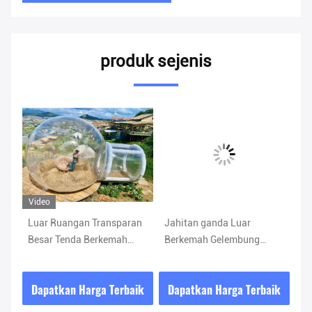
produk sejenis
Video
Luar Ruangan Transparan
Jahitan ganda Luar
Cr
Besar Tenda Berkemah
Berkemah Gelembung
Te
dah
Gelembung Tiup
Tenda 110 V Blower /
M 
Terowongan Tunggal
Perbaikan Kit
ik
Dapatkan Harga Terbaik
Dapatkan Harga Terbaik
D
Rumah Gelembung Tiup
Berkemah Tenda Dunia