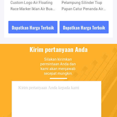
Custom Logo Air Floating
Pelampung Silinder Tiup
Cu
Race Marker Iklan Air Buay
Papan Catur Penanda Air
Ra
Berenang Triathlon
Tiup untuk Iklan
Be
Menandai Buay Inflatable
Me
ik
Dapatkan Harga Terbaik
Dapatkan Harga Terbaik
D
g
untuk Penanda Balapan
un
Kirim pertanyaan Anda
Silakan kirimkan 
permintaan Anda dan 
kami akan menjawab 
secepat mungkin.