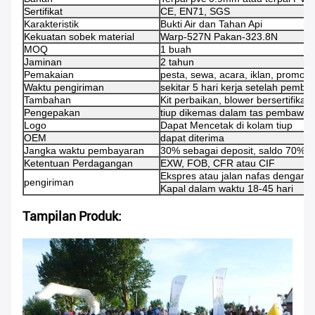
Sertifikat
CE, EN71, SGS
Karakteristik
Bukti Air dan Tahan Api
Kekuatan sobek material
Warp-527N Pakan-323.8N
MOQ
1 buah
Jaminan
2 tahun
Pemakaian
pesta, sewa, acara, iklan, promosi d
Waktu pengiriman
sekitar 5 hari kerja setelah pemba
Tambahan
Kit perbaikan, blower bersertifikat
Pengepakan
tiup dikemas dalam tas pembawa P
Logo
Dapat Mencetak di kolam tiup
OEM
dapat diterima
Jangka waktu pembayaran
30% sebagai deposit, saldo 70% 
Ketentuan Perdagangan
EXW, FOB, CFR atau CIF
Ekspres atau jalan nafas dengan 4
pengiriman
Kapal dalam waktu 18-45 hari
Tampilan Produk: