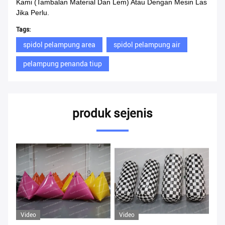
Kami (tambalan Material Dan Lem) Atau Dengan Mesin Las
Jika Perlu.
Tags:
spidol pelampung area
spidol pelampung air
pelampung penanda tiup
produk sejenis
Video
Video
Vi