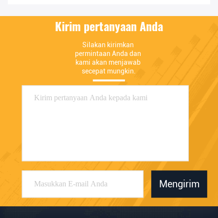
Kirim pertanyaan Anda
Silakan kirimkan 
permintaan Anda dan 
kami akan menjawab 
secepat mungkin.
Mengirim