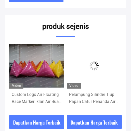
produk sejenis
Video
Video
Vi
Custom Logo Air Floating
Pelampung Silinder Tiup
Cu
Race Marker Iklan Air Buay
Papan Catur Penanda Air
Ra
Berenang Triathlon
Tiup untuk Iklan
Be
Menandai Buay Inflatable
Me
ik
Dapatkan Harga Terbaik
Dapatkan Harga Terbaik
D
g
untuk Penanda Balapan
un