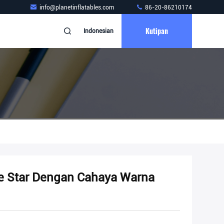
info@planetinflatables.com
86-20-86210174
Kutipan
Indonesian
ble Star Dengan Cahaya Warna